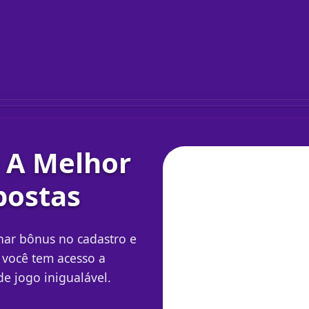
 A Melhor
postas
ar bônus no cadastro e
você tem acesso a
e jogo inigualável.