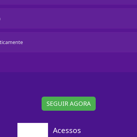
a
aticamente
SEGUIR AGORA
Acessos