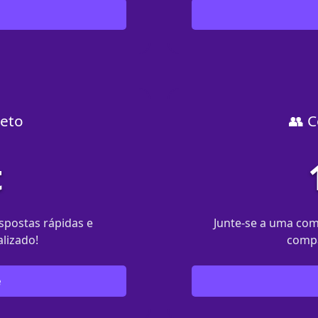
reto
👥 
t
espostas rápidas e
Junte-se a uma com
lizado!
compa
e