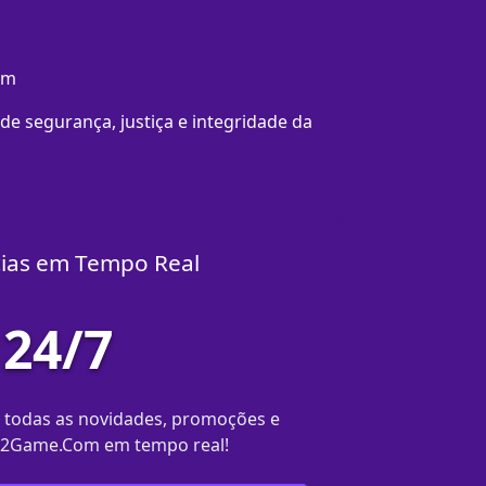
am
de segurança, justiça e integridade da
cias em Tempo Real
24/7
e todas as novidades, promoções e
02Game.Com em tempo real!