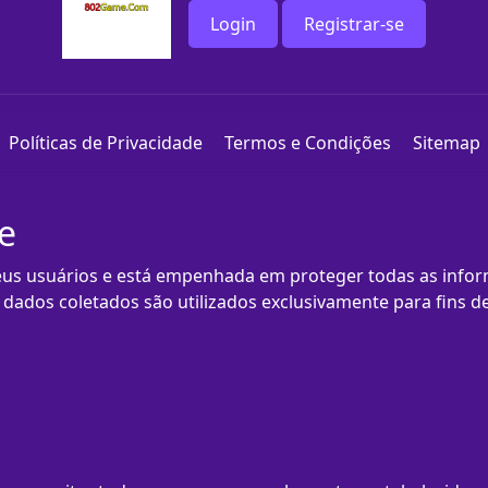
Login
Registrar-se
Políticas de Privacidade
Termos e Condições
Sitemap
de
eus usuários e está empenhada em proteger todas as infor
dados coletados são utilizados exclusivamente para fins d