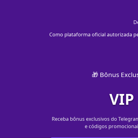
D
Como plataforma oficial autorizada pe
🎁 Bônus Exclu
VIP
Receba bônus exclusivos do Telegra
e códigos promocionai