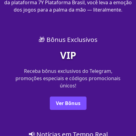
da plataforma 7Y Plataforma Brasil, você leva a emoção
dos jogos para a palma da mão — literalmente.
🎁 Bônus Exclusivos
VIP
Receba bônus exclusivos do Telegram,
promoções especiais e códigos promocionais
únicos!
Ver Bônus
📢 Notícias em Tempo Real