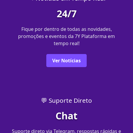
24/7
Fique por dentro de todas as novidades,
promoções e eventos da 7Y Plataforma em
tempo real!
Ver Notícias
💬 Suporte Direto
Chat
Suporte direto via Telegram, respostas rápidas e