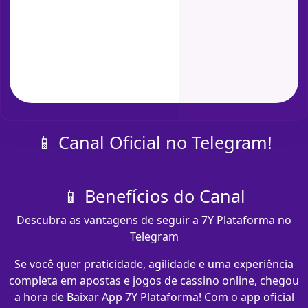
📱 Canal Oficial no Telegram!
📱 Benefícios do Canal
Descubra as vantagens de seguir a 7Y Plataforma no
Telegram
Se você quer praticidade, agilidade e uma experiência
completa em apostas e jogos de cassino online, chegou
a hora de Baixar App 7Y Plataforma! Com o app oficial