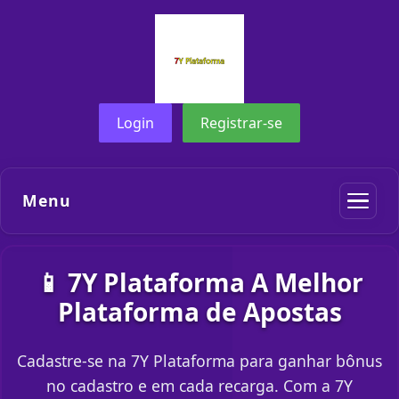
Login
Registrar-se
Menu
📱 7Y Plataforma A Melhor
Plataforma de Apostas
Cadastre-se na 7Y Plataforma para ganhar bônus
no cadastro e em cada recarga. Com a 7Y