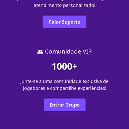
atendimento personalizado!
Falar Suporte
👥 Comunidade VIP
1000+
Junte-se a uma comunidade exclusiva de
jogadores e compartilhe experiências!
Entrar Grupo