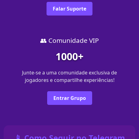
Falar Suporte
👥 Comunidade VIP
1000+
Junte-se a uma comunidade exclusiva de
jogadores e compartilhe experiências!
Entrar Grupo
📱 Como Seguir no Telegram