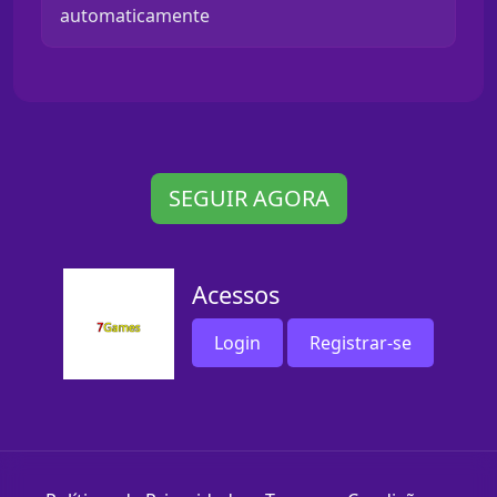
automaticamente
SEGUIR AGORA
Acessos
Login
Registrar-se