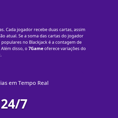
s. Cada jogador recebe duas cartas, assim
mão atual. Se a soma das cartas do jogador
s populares no Blackjack é a contagem de
 Além disso, o
7Game
oferece variações do
.
cias em Tempo Real
24/7