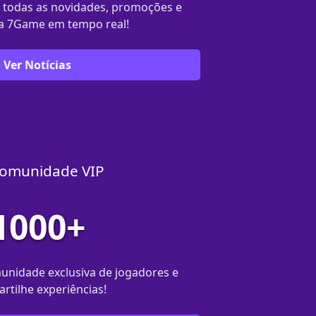
e todas as novidades, promoções e
a 7Game em tempo real!
Ver Notícias
Comunidade VIP
1000+
unidade exclusiva de jogadores e
rtilhe experiências!