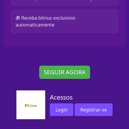
🎁 Receba bônus exclusivos
automaticamente
SEGUIR AGORA
Acessos
Login
Registrar-se