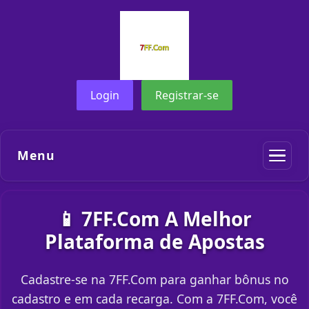
Login
Registrar-se
Menu
📱 7FF.Com A Melhor
Plataforma de Apostas
Cadastre-se na 7FF.Com para ganhar bônus no
cadastro e em cada recarga. Com a 7FF.Com, você