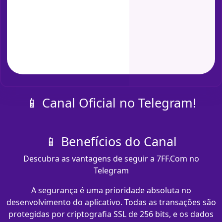
📱 Canal Oficial no Telegram!
📱 Benefícios do Canal
Descubra as vantagens de seguir a 7FF.Com no
Telegram
A segurança é uma prioridade absoluta no
desenvolvimento do aplicativo. Todas as transações são
protegidas por criptografia SSL de 256 bits, e os dados