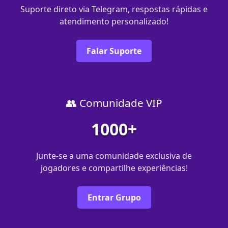
Suporte direto via Telegram, respostas rápidas e
atendimento personalizado!
Falar Suporte
👥 Comunidade VIP
1000+
Junte-se a uma comunidade exclusiva de
jogadores e compartilhe experiências!
Entrar Grupo