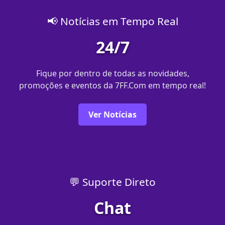
📢 Notícias em Tempo Real
24/7
Fique por dentro de todas as novidades,
promoções e eventos da 7FF.Com em tempo real!
Ver Notícias
💬 Suporte Direto
Chat