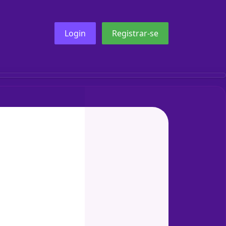
Login
Registrar-se