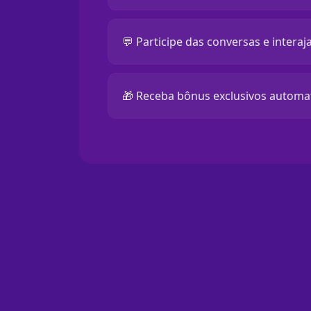
💬 Participe das conversas e interaj
🎁 Receba bônus exclusivos autom