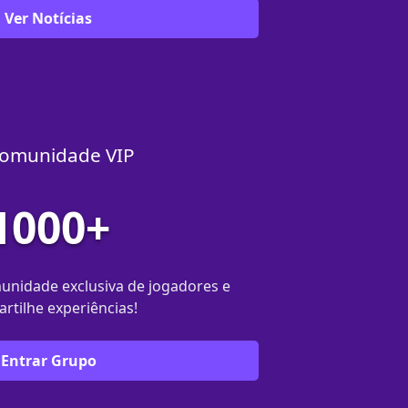
Ver Notícias
Comunidade VIP
1000+
unidade exclusiva de jogadores e
rtilhe experiências!
Entrar Grupo