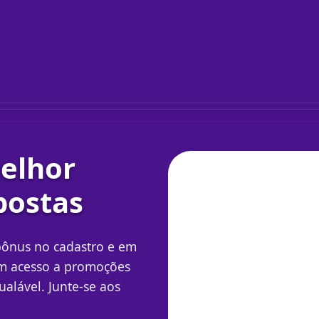
elhor
postas
bônus no cadastro e em
em acesso a promoções
ualável. Junte-se aos