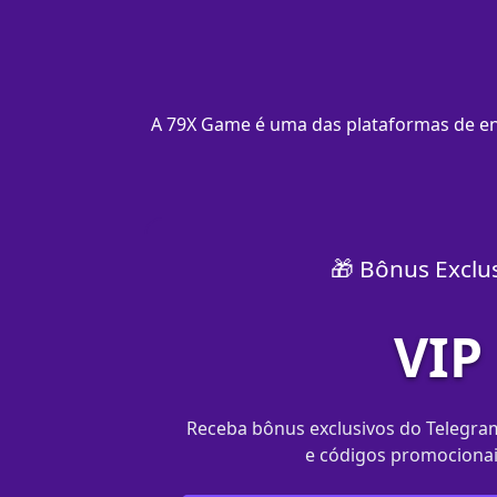
A 79X Game é uma das plataformas de en
🎁 Bônus Exclu
VIP
Receba bônus exclusivos do Telegra
e códigos promocionai