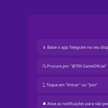
📱 Baixe o app Telegram no seu disp
🔍 Procure por "@79X GameOficial"
👆 Toque em "Entrar" ou "Join"
🔔 Ative as notificações para não p