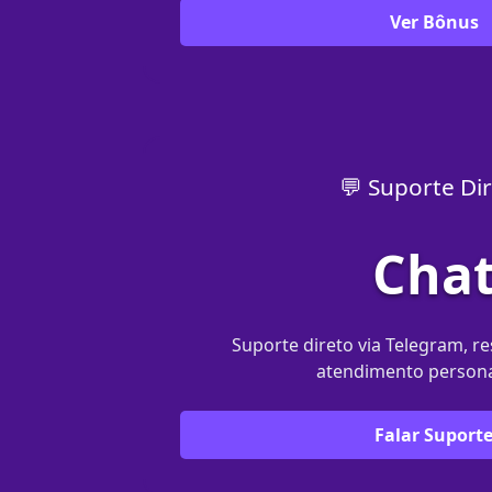
Ver Bônus
💬 Suporte Di
Cha
Suporte direto via Telegram, r
atendimento persona
Falar Suport