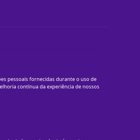
es pessoais fornecidas durante o uso de
elhoria contínua da experiência de nossos