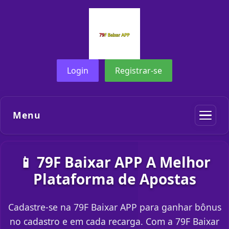
Login
Registrar-se
Menu
📱 79F Baixar APP A Melhor
Plataforma de Apostas
Cadastre-se na 79F Baixar APP para ganhar bônus
no cadastro e em cada recarga. Com a 79F Baixar