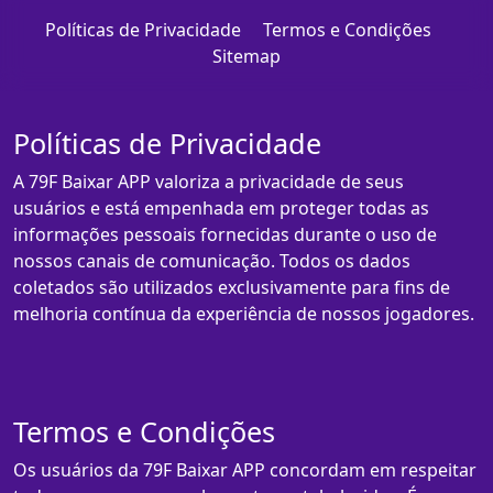
Políticas de Privacidade
Termos e Condições
Sitemap
Políticas de Privacidade
A 79F Baixar APP valoriza a privacidade de seus
usuários e está empenhada em proteger todas as
informações pessoais fornecidas durante o uso de
nossos canais de comunicação. Todos os dados
coletados são utilizados exclusivamente para fins de
melhoria contínua da experiência de nossos jogadores.
Termos e Condições
Os usuários da 79F Baixar APP concordam em respeitar