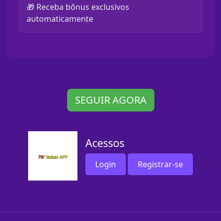
🎁 Receba bônus exclusivos
automaticamente
SEGUIR AGORA
Acessos
Login
Registrar-se