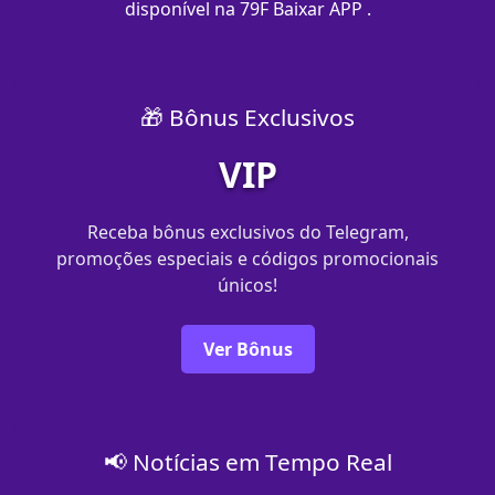
disponível na 79F Baixar APP .
🎁 Bônus Exclusivos
VIP
Receba bônus exclusivos do Telegram,
promoções especiais e códigos promocionais
únicos!
Ver Bônus
📢 Notícias em Tempo Real