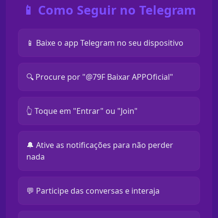
📱 Como Seguir no Telegram
📱 Baixe o app Telegram no seu dispositivo
🔍 Procure por "@79F Baixar APPOficial"
👆 Toque em "Entrar" ou "Join"
🔔 Ative as notificações para não perder
nada
💬 Participe das conversas e interaja