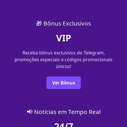
🎁 Bônus Exclusivos
VIP
Receba bônus exclusivos do Telegram,
promoções especiais e códigos promocionais
únicos!
Ver Bônus
📢 Notícias em Tempo Real
24/7