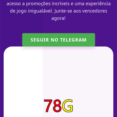
acesso a promoções incríveis e uma experiência
de jogo inigualável. Junte-se aos vencedores
agora!
SEGUIR NO TELEGRAM