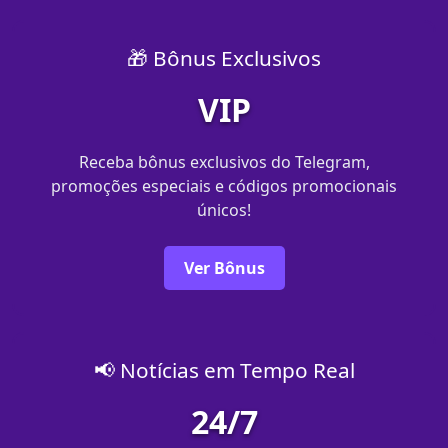
🎁 Bônus Exclusivos
VIP
Receba bônus exclusivos do Telegram,
promoções especiais e códigos promocionais
únicos!
Ver Bônus
📢 Notícias em Tempo Real
24/7