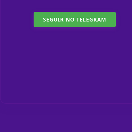
SEGUIR NO TELEGRAM