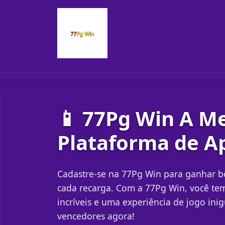
📱 77Pg Win A M
Plataforma de A
Cadastre-se na 77Pg Win para ganhar b
cada recarga. Com a 77Pg Win, você te
incríveis e uma experiência de jogo inig
vencedores agora!