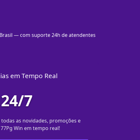
 Brasil — com suporte 24h de atendentes
cias em Tempo Real
24/7
e todas as novidades, promoções e
 77Pg Win em tempo real!