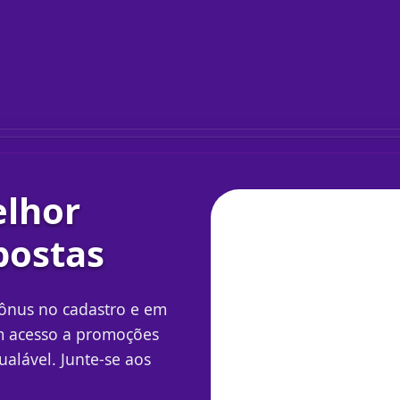
elhor
postas
ônus no cadastro e em
m acesso a promoções
ualável. Junte-se aos