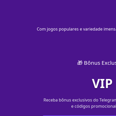
Com jogos populares e variedade imensa
🎁 Bônus Exclu
VIP
Receba bônus exclusivos do Telegra
e códigos promocionai