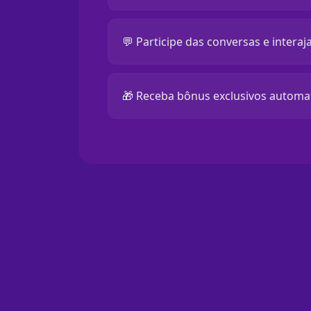
💬 Participe das conversas e interaj
🎁 Receba bônus exclusivos autom