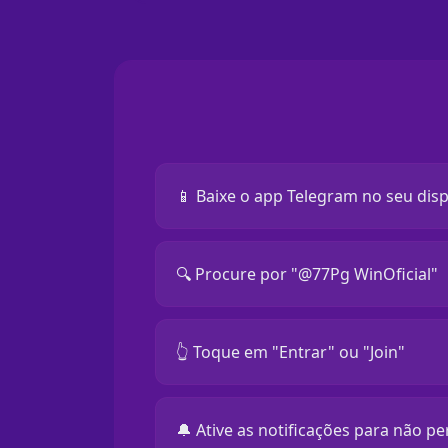
📱 Baixe o app Telegram no seu disp
🔍 Procure por "@77Pg WinOficial"
👆 Toque em "Entrar" ou "Join"
🔔 Ative as notificações para não p