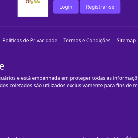
Login
Registrar-se
Políticas de Privacidade
Termos e Condições
Sitemap
de
usuários e está empenhada em proteger todas as informaçõ
os coletados são utilizados exclusivamente para fins de m