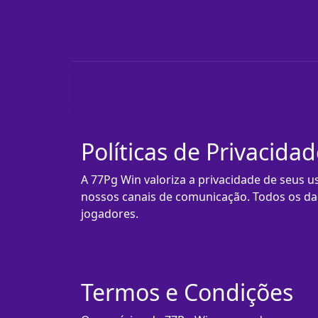
Políticas de Privacida
A 77Pg Win valoriza a privacidade de seus 
nossos canais de comunicação. Todos os dad
jogadores.
Termos e Condições