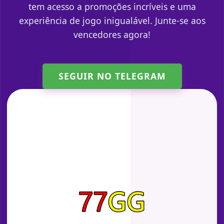
tem acesso a promoções incríveis e uma
experiência de jogo inigualável. Junte-se aos
vencedores agora!
SEGUIR NO TELEGRAM