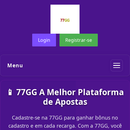
Login
Registrar-se
Menu
📱 77GG A Melhor Plataforma
de Apostas
Cadastre-se na 77GG para ganhar bônus no
cadastro e em cada recarga. Com a 77GG, você