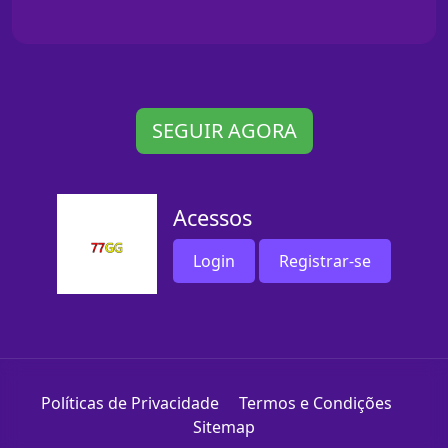
SEGUIR AGORA
Acessos
Login
Registrar-se
Políticas de Privacidade
Termos e Condições
Sitemap