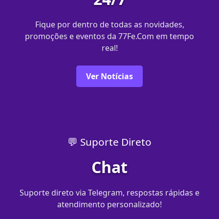
Fique por dentro de todas as novidades,
promoções e eventos da 77Fe.Com em tempo
real!
Ver Notícias
💬 Suporte Direto
Chat
Suporte direto via Telegram, respostas rápidas e
atendimento personalizado!