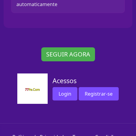
automaticamente
SEGUIR AGORA
Acessos
Login
Registrar-se