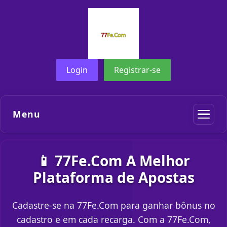
Login
Registrar-se
Menu
📱 77Fe.Com A Melhor
Plataforma de Apostas
Cadastre-se na 77Fe.Com para ganhar bônus no
cadastro e em cada recarga. Com a 77Fe.Com,