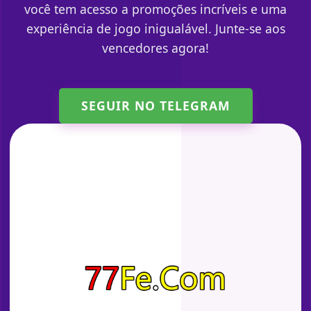
você tem acesso a promoções incríveis e uma
experiência de jogo inigualável. Junte-se aos
vencedores agora!
SEGUIR NO TELEGRAM