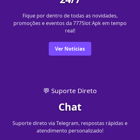
Fique por dentro de todas as novidades,
promoções e eventos da 777Slot Apk em tempo
real!
Ver Notícias
💬 Suporte Direto
Chat
Suporte direto via Telegram, respostas rápidas e
atendimento personalizado!