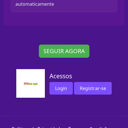
automaticamente
SEGUIR AGORA
Acessos
Login
Registrar-se