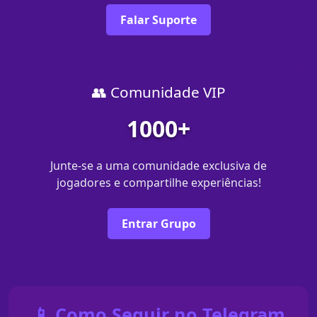
Falar Suporte
👥 Comunidade VIP
1000+
Junte-se a uma comunidade exclusiva de
jogadores e compartilhe experiências!
Entrar Grupo
📱 Como Seguir no Telegram