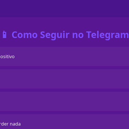
📱 Como Seguir no Telegram
ositivo
erder nada