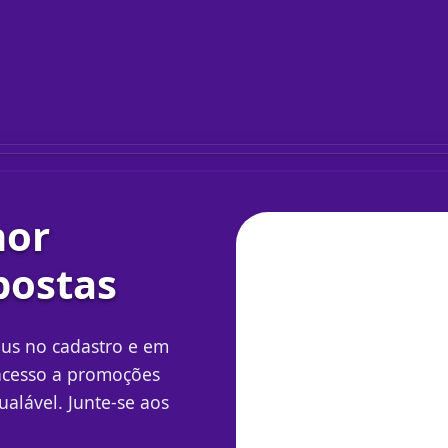
hor
postas
us no cadastro e em
acesso a promoções
ualável. Junte-se aos