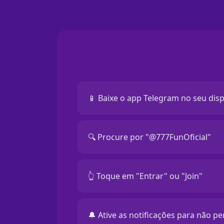
📱 Baixe o app Telegram no seu disp
🔍 Procure por "@777FunOficial"
👆 Toque em "Entrar" ou "Join"
🔔 Ative as notificações para não p