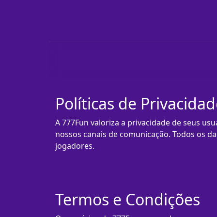
Políticas de Privacida
A 777Fun valoriza a privacidade de seus us
nossos canais de comunicação. Todos os dad
jogadores.
Termos e Condições