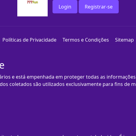
Login
Registrar-se
Políticas de Privacidade
Termos e Condições
Sitemap
de
uários e está empenhada em proteger todas as informações
os coletados são utilizados exclusivamente para fins de m