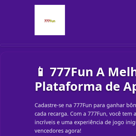
📱 777Fun A Mel
Plataforma de A
Cadastre-se na 777Fun para ganhar bôn
cada recarga. Com a 777Fun, você tem 
incríveis e uma experiência de jogo inig
vencedores agora!