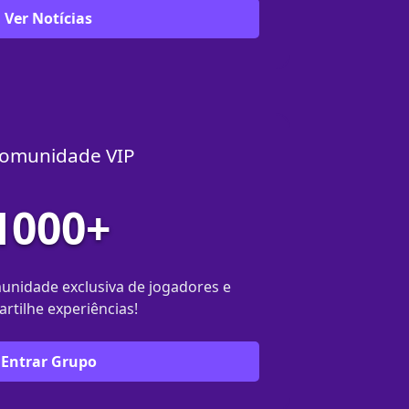
Ver Notícias
Comunidade VIP
1000+
unidade exclusiva de jogadores e
rtilhe experiências!
Entrar Grupo