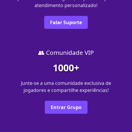
atendimento personalizado!
Falar Suporte
👥 Comunidade VIP
1000+
Junte-se a uma comunidade exclusiva de
jogadores e compartilhe experiências!
Entrar Grupo