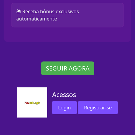
🎁 Receba bônus exclusivos
automaticamente
SEGUIR AGORA
Acessos
Login
Registrar-se