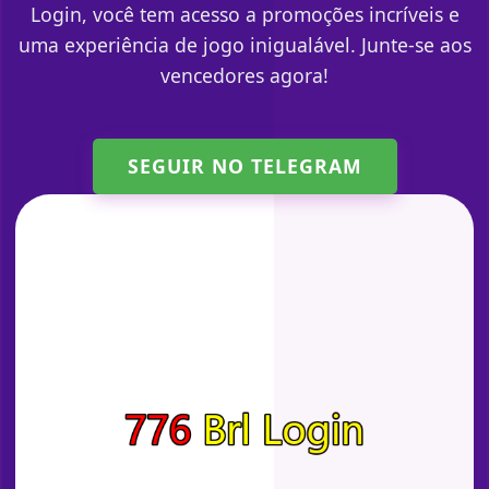
Login, você tem acesso a promoções incríveis e
uma experiência de jogo inigualável. Junte-se aos
vencedores agora!
SEGUIR NO TELEGRAM