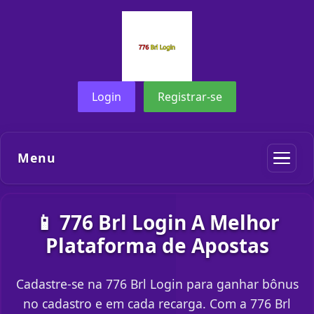
Login
Registrar-se
Menu
📱 776 Brl Login A Melhor
Plataforma de Apostas
Cadastre-se na 776 Brl Login para ganhar bônus
no cadastro e em cada recarga. Com a 776 Brl