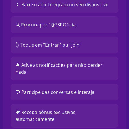
📱 Baixe o app Telegram no seu dispositivo
🔍 Procure por "@73ROficial"
👆 Toque em "Entrar" ou "Join"
🔔 Ative as notificações para não perder
nada
💬 Participe das conversas e interaja
🎁 Receba bônus exclusivos
automaticamente