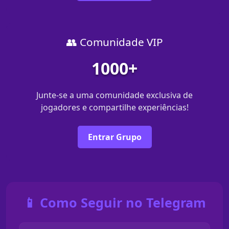
👥 Comunidade VIP
1000+
Junte-se a uma comunidade exclusiva de
jogadores e compartilhe experiências!
Entrar Grupo
📱 Como Seguir no Telegram