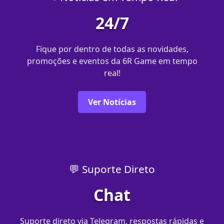
24/7
Fique por dentro de todas as novidades,
promoções e eventos da 6R Game em tempo
real!
Ver Notícias
💬 Suporte Direto
Chat
Suporte direto via Telegram, respostas rápidas e