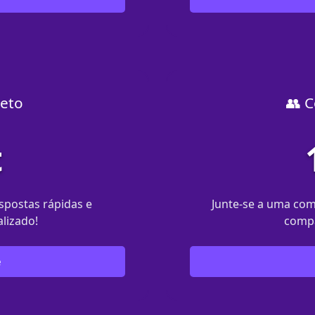
reto
👥 
t
espostas rápidas e
Junte-se a uma com
lizado!
compa
e