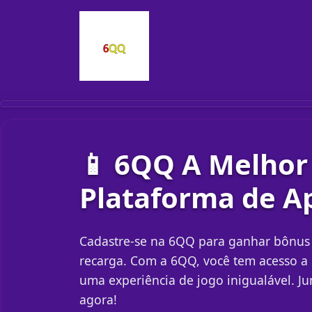
📱 6QQ A Melhor
Plataforma de A
Cadastre-se na 6QQ para ganhar bônus
recarga. Com a 6QQ, você tem acesso a 
uma experiência de jogo inigualável. J
agora!