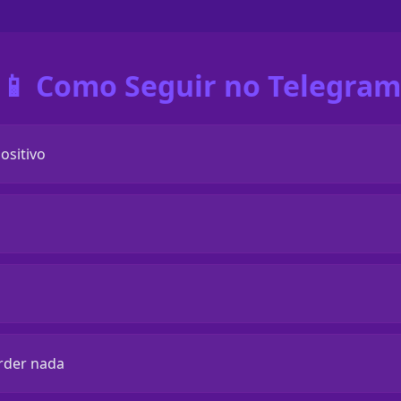
📱 Como Seguir no Telegram
ositivo
erder nada