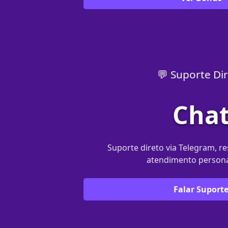
💬 Suporte Di
Cha
Suporte direto via Telegram, r
atendimento persona
Falar Suport