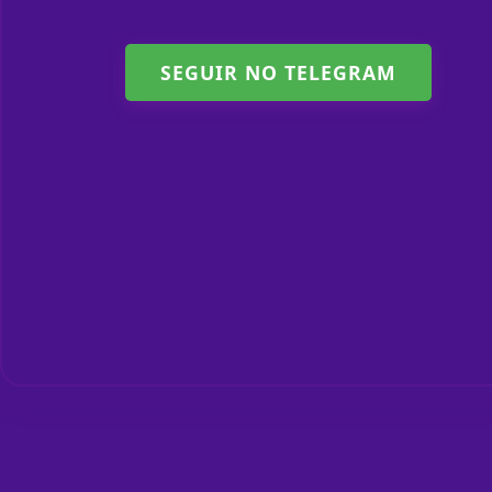
SEGUIR NO TELEGRAM