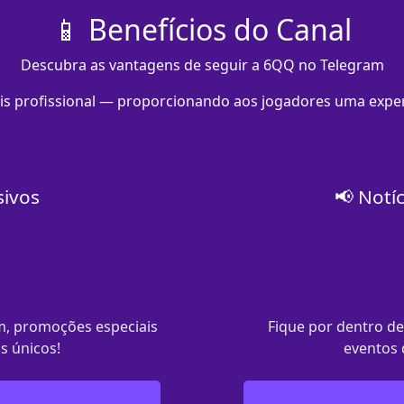
📱 Benefícios do Canal
Descubra as vantagens de seguir a 6QQ no Telegram
s profissional — proporcionando aos jogadores uma experiê
sivos
📢 Notí
m, promoções especiais
Fique por dentro d
s únicos!
eventos 