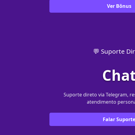
Ver Bônus
💬 Suporte Di
Cha
Suporte direto via Telegram, r
atendimento persona
Falar Suport