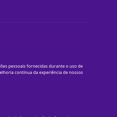
ções pessoais fornecidas durante o uso de
elhoria contínua da experiência de nossos