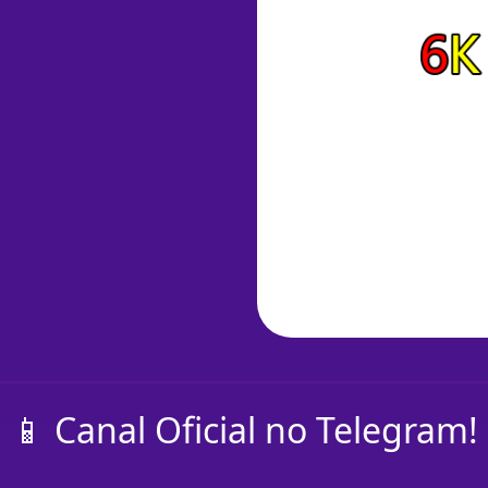
📱 Canal Oficial no Telegram!