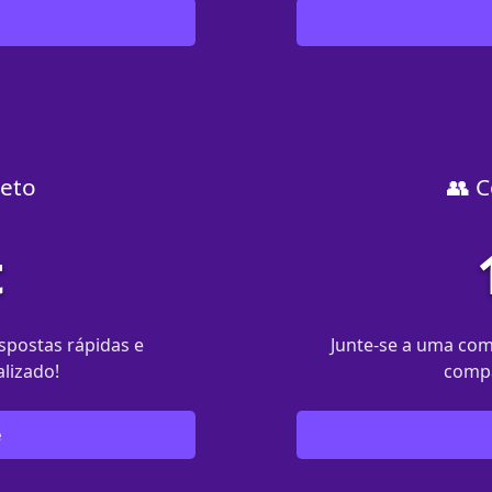
reto
👥 
t
espostas rápidas e
Junte-se a uma com
lizado!
compa
e