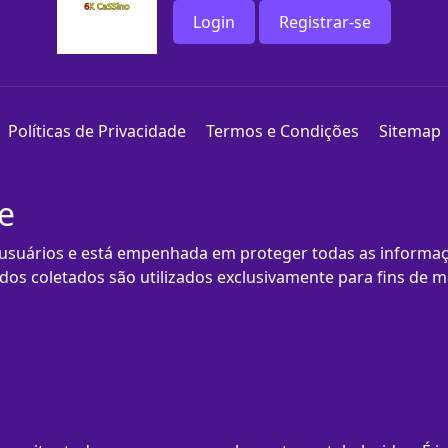
Login
Registrar-se
Políticas de Privacidade
Termos e Condições
Sitemap
de
s usuários e está empenhada em proteger todas as informa
os coletados são utilizados exclusivamente para fins de m