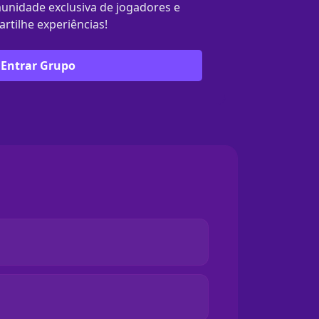
unidade exclusiva de jogadores e
rtilhe experiências!
Entrar Grupo