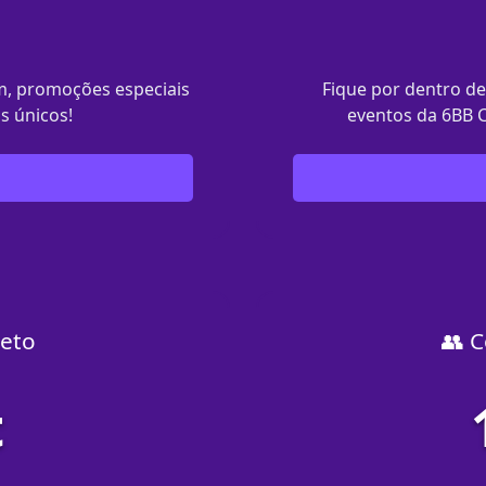
m, promoções especiais
Fique por dentro d
s únicos!
eventos da 6BB 
reto
👥 
t