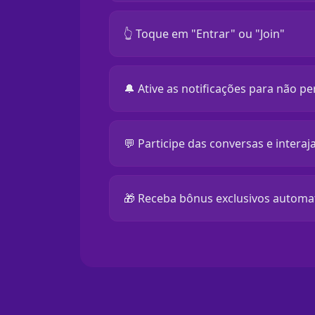
👆 Toque em "Entrar" ou "Join"
🔔 Ative as notificações para não p
💬 Participe das conversas e interaj
🎁 Receba bônus exclusivos autom