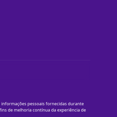
s informações pessoais fornecidas durante
fins de melhoria contínua da experiência de