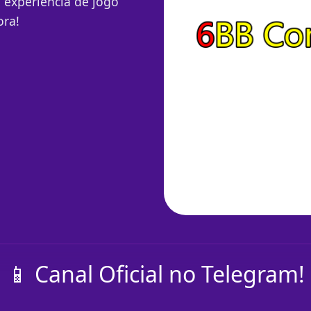
 experiência de jogo
ora!
📱 Canal Oficial no Telegram!