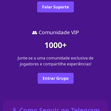
Falar Suporte
👥 Comunidade VIP
1000+
Junte-se a uma comunidade exclusiva de
jogadores e compartilhe experiências!
Entrar Grupo
📱 Como Seguir no Telegram