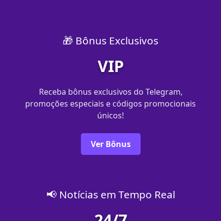
🎁 Bônus Exclusivos
VIP
Receba bônus exclusivos do Telegram,
promoções especiais e códigos promocionais
únicos!
Ver Bônus
📢 Notícias em Tempo Real
24/7