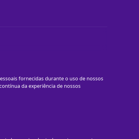
essoais fornecidas durante o uso de nossos
 contínua da experiência de nossos