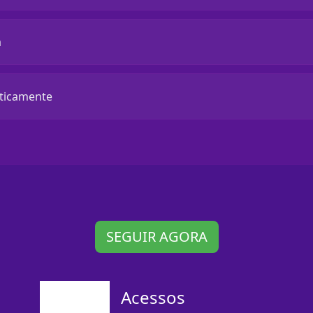
a
aticamente
SEGUIR AGORA
Acessos