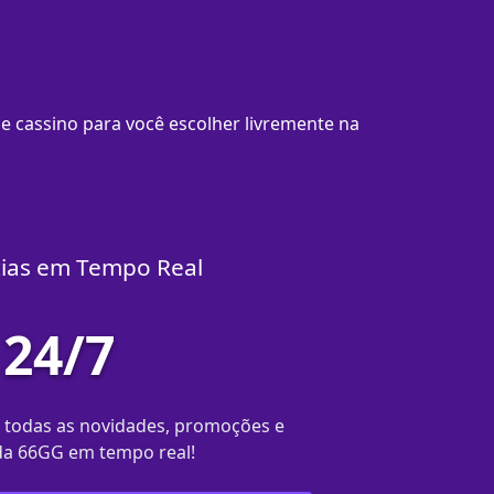
e cassino para você escolher livremente na
cias em Tempo Real
24/7
e todas as novidades, promoções e
da 66GG em tempo real!