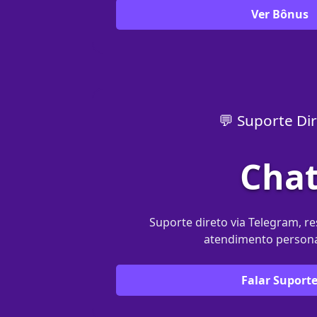
Ver Bônus
💬 Suporte Di
Cha
Suporte direto via Telegram, r
atendimento persona
Falar Suport