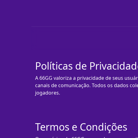
Políticas de Privacida
A 66GG valoriza a privacidade de seus usu
canais de comunicação. Todos os dados cole
jogadores.
Termos e Condições