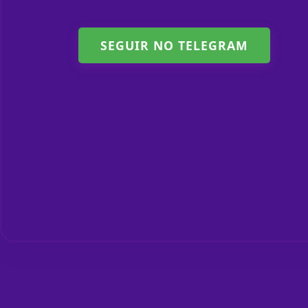
SEGUIR NO TELEGRAM