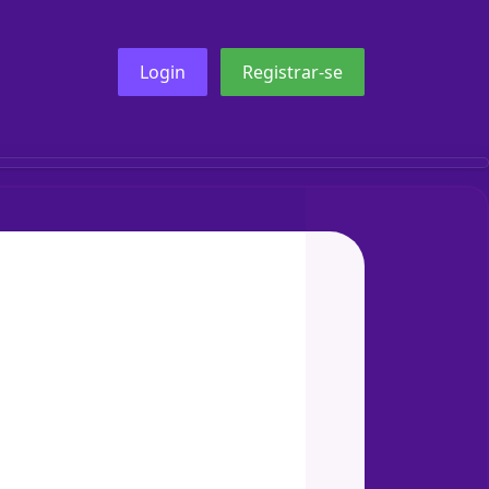
Login
Registrar-se