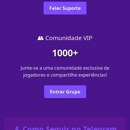
Falar Suporte
👥 Comunidade VIP
1000+
Junte-se a uma comunidade exclusiva de
jogadores e compartilhe experiências!
Entrar Grupo
📱 Como Seguir no Telegram