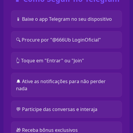
📱 Baixe o app Telegram no seu dispositivo
🔍 Procure por "@666Ub LoginOficial"
👆 Toque em "Entrar" ou "Join"
🔔 Ative as notificações para não perder
nada
💬 Participe das conversas e interaja
🎁 Receba bônus exclusivos