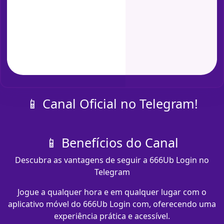
📱 Canal Oficial no Telegram!
📱 Benefícios do Canal
Descubra as vantagens de seguir a 666Ub Login no
Telegram
Jogue a qualquer hora e em qualquer lugar com o
aplicativo móvel do 666Ub Login com​, oferecendo uma
experiência prática e acessível.