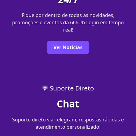
Fique por dentro de todas as novidades,
promoções e eventos da 666Ub Login em tempo
real!
Ver Notícias
💬 Suporte Direto
Chat
Suporte direto via Telegram, respostas rápidas e
atendimento personalizado!