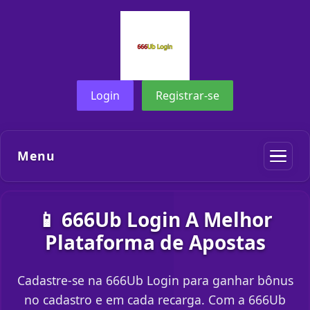
Login
Registrar-se
Menu
📱 666Ub Login A Melhor
Plataforma de Apostas
Cadastre-se na 666Ub Login para ganhar bônus
no cadastro e em cada recarga. Com a 666Ub