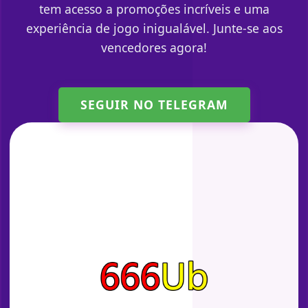
tem acesso a promoções incríveis e uma
experiência de jogo inigualável. Junte-se aos
vencedores agora!
SEGUIR NO TELEGRAM