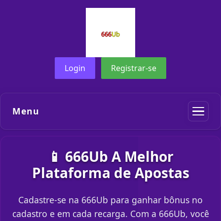
Login
Registrar-se
Menu
📱 666Ub A Melhor
Plataforma de Apostas
Cadastre-se na 666Ub para ganhar bônus no
cadastro e em cada recarga. Com a 666Ub, você