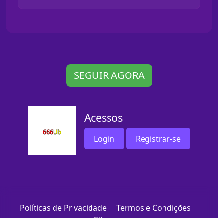
SEGUIR AGORA
Acessos
Login
Registrar-se
Políticas de Privacidade
Termos e Condições