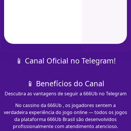
📱 Canal Oficial no Telegram!
📱 Benefícios do Canal
Descubra as vantagens de seguir a 666Ub no Telegram
No cassino da 666Ub , os jogadores sentem a
verdadeira experiência do jogo online — todos os jogos
da plataforma 666Ub Brasil são desenvolvidos
profissionalmente com atendimento atencioso.