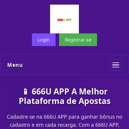
Login
Registrar-se
Menu
📱 666U APP A Melhor
Plataforma de Apostas
Cadastre-se na 666U APP para ganhar bônus no
cadastro e em cada recarga. Com a 666U APP,