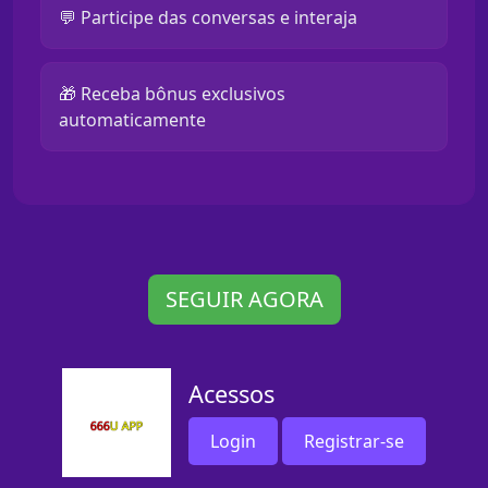
💬 Participe das conversas e interaja
🎁 Receba bônus exclusivos
automaticamente
SEGUIR AGORA
Acessos
Login
Registrar-se