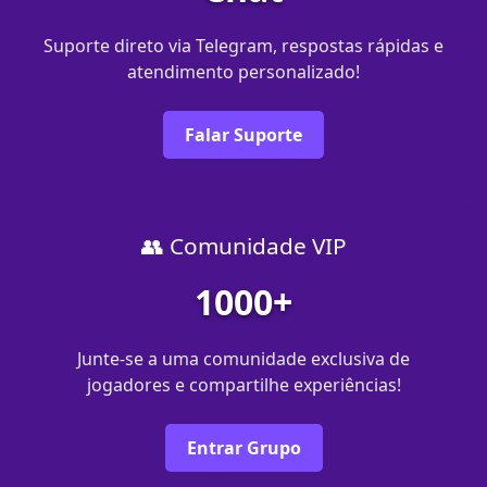
Suporte direto via Telegram, respostas rápidas e
atendimento personalizado!
Falar Suporte
👥 Comunidade VIP
1000+
Junte-se a uma comunidade exclusiva de
jogadores e compartilhe experiências!
Entrar Grupo