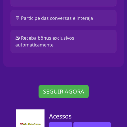
💬 Participe das conversas e interaja
🎁 Receba bônus exclusivos
automaticamente
SEGUIR AGORA
Acessos