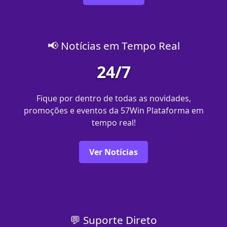
📢 Notícias em Tempo Real
24/7
Fique por dentro de todas as novidades,
promoções e eventos da 57Win Plataforma em
tempo real!
Ver Notícias
💬 Suporte Direto