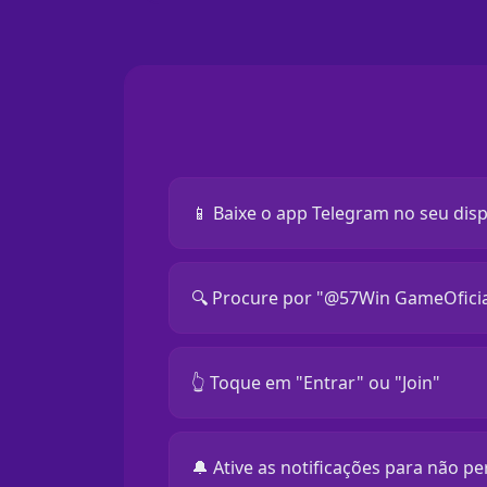
📱 Baixe o app Telegram no seu disp
🔍 Procure por "@57Win GameOficia
👆 Toque em "Entrar" ou "Join"
🔔 Ative as notificações para não p