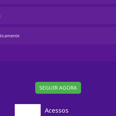
a
aticamente
SEGUIR AGORA
Acessos