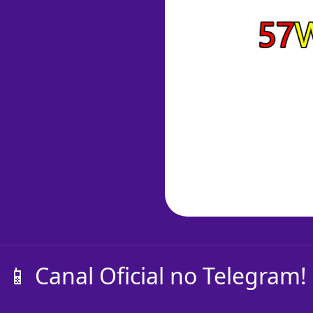
📱 Canal Oficial no Telegram!