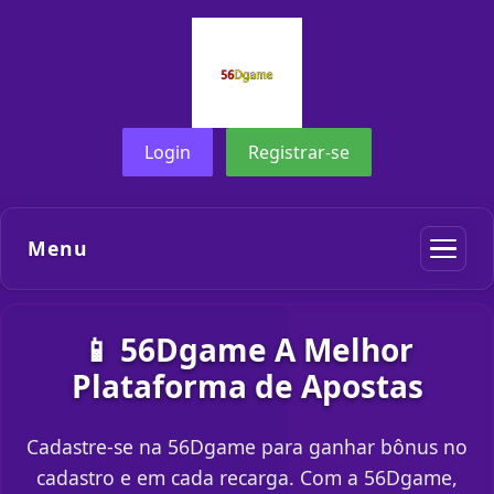
Login
Registrar-se
Menu
📱 56Dgame A Melhor
Plataforma de Apostas
Cadastre-se na 56Dgame para ganhar bônus no
cadastro e em cada recarga. Com a 56Dgame,