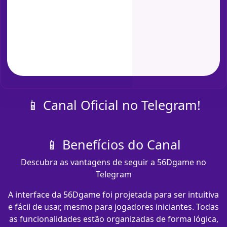
📱 Canal Oficial no Telegram!
📱 Benefícios do Canal
Descubra as vantagens de seguir a 56Dgame no
Telegram
A interface da 56Dgame foi projetada para ser intuitiva
e fácil de usar, mesmo para jogadores iniciantes. Todas
as funcionalidades estão organizadas de forma lógica,