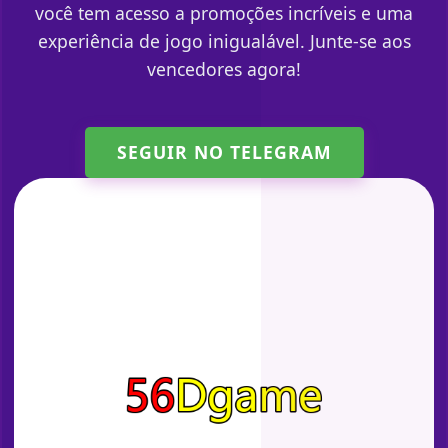
você tem acesso a promoções incríveis e uma
experiência de jogo inigualável. Junte-se aos
vencedores agora!
SEGUIR NO TELEGRAM