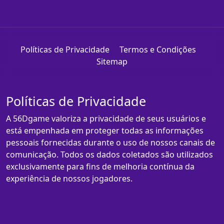
Políticas de Privacidade
Termos e Condições
Sitemap
Políticas de Privacidade
A 56Dgame valoriza a privacidade de seus usuários e
está empenhada em proteger todas as informações
pessoais fornecidas durante o uso de nossos canais de
comunicação. Todos os dados coletados são utilizados
exclusivamente para fins de melhoria contínua da
experiência de nossos jogadores.