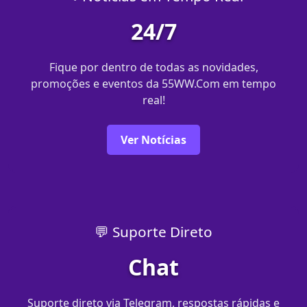
24/7
Fique por dentro de todas as novidades,
promoções e eventos da 55WW.Com em tempo
real!
Ver Notícias
💬 Suporte Direto
Chat
Suporte direto via Telegram, respostas rápidas e