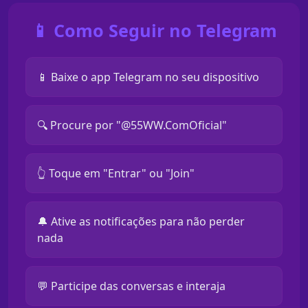
📱 Como Seguir no Telegram
📱 Baixe o app Telegram no seu dispositivo
🔍 Procure por "@55WW.ComOficial"
👆 Toque em "Entrar" ou "Join"
🔔 Ative as notificações para não perder
nada
💬 Participe das conversas e interaja