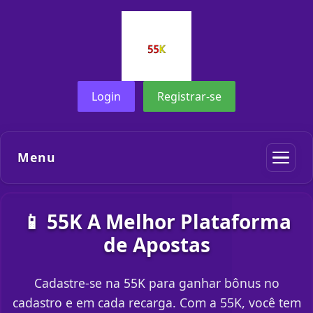
Login
Registrar-se
Menu
📱 55K A Melhor Plataforma
de Apostas
Cadastre-se na 55K para ganhar bônus no
cadastro e em cada recarga. Com a 55K, você tem