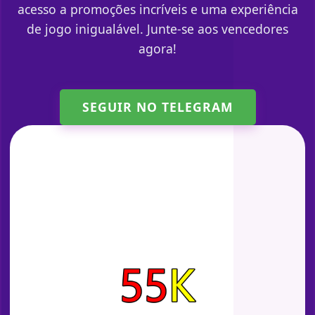
acesso a promoções incríveis e uma experiência
de jogo inigualável. Junte-se aos vencedores
agora!
SEGUIR NO TELEGRAM