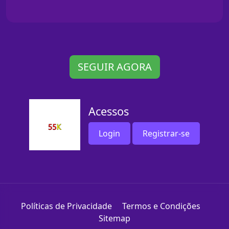
SEGUIR AGORA
Acessos
Login
Registrar-se
Políticas de Privacidade
Termos e Condições
Sitemap