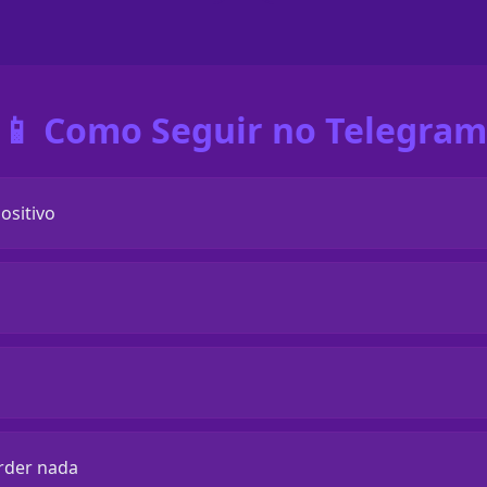
📱 Como Seguir no Telegram
ositivo
erder nada