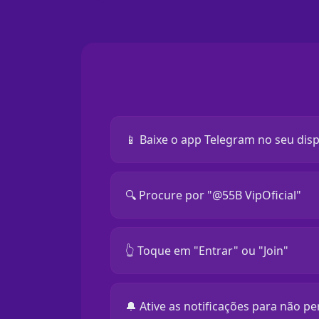
📱 Baixe o app Telegram no seu disp
🔍 Procure por "@55B VipOficial"
👆 Toque em "Entrar" ou "Join"
🔔 Ative as notificações para não p