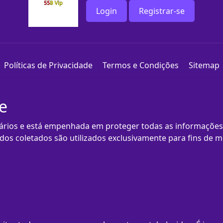
Login
Registrar-se
Políticas de Privacidade
Termos e Condições
Sitemap
de
suários e está empenhada em proteger todas as informações
os coletados são utilizados exclusivamente para fins de m