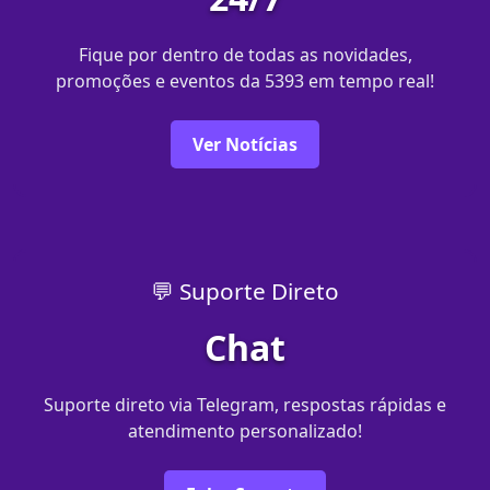
Fique por dentro de todas as novidades,
promoções e eventos da 5393 em tempo real!
Ver Notícias
💬 Suporte Direto
Chat
Suporte direto via Telegram, respostas rápidas e
atendimento personalizado!