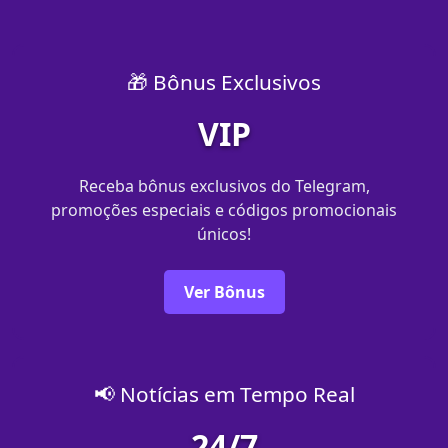
🎁 Bônus Exclusivos
VIP
Receba bônus exclusivos do Telegram,
promoções especiais e códigos promocionais
únicos!
Ver Bônus
📢 Notícias em Tempo Real
24/7