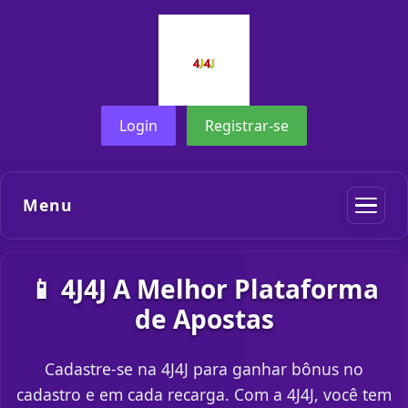
Login
Registrar-se
Menu
📱 4J4J A Melhor Plataforma
de Apostas
Cadastre-se na 4J4J para ganhar bônus no
cadastro e em cada recarga. Com a 4J4J, você tem