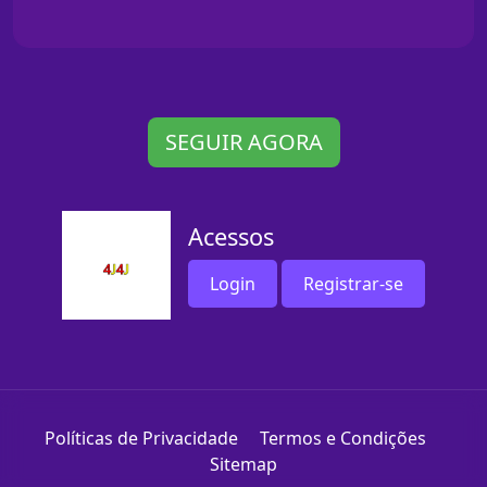
SEGUIR AGORA
Acessos
Login
Registrar-se
Políticas de Privacidade
Termos e Condições
Sitemap