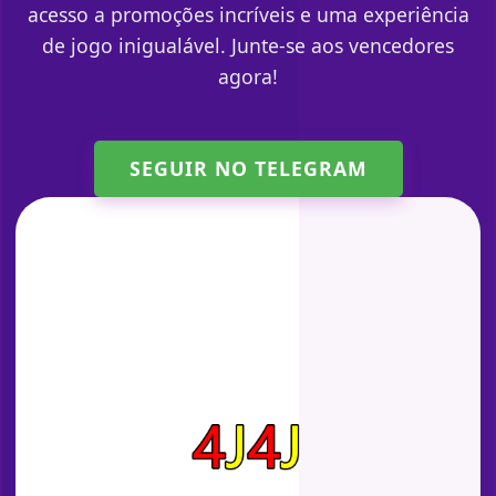
acesso a promoções incríveis e uma experiência
de jogo inigualável. Junte-se aos vencedores
agora!
SEGUIR NO TELEGRAM