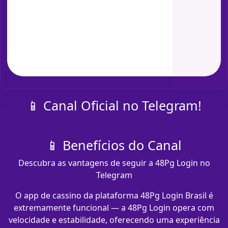
📱 Canal Oficial no Telegram!
📱 Benefícios do Canal
Descubra as vantagens de seguir a 48Pg Login no
Telegram
O app de cassino da plataforma 48Pg Login Brasil é
extremamente funcional — a 48Pg Login opera com
velocidade e estabilidade, oferecendo uma experiência