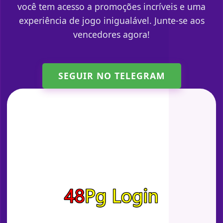
você tem acesso a promoções incríveis e uma
experiência de jogo inigualável. Junte-se aos
vencedores agora!
SEGUIR NO TELEGRAM