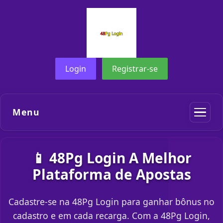
Login
Registrar-se
Menu
📱 48Pg Login A Melhor
Plataforma de Apostas
Cadastre-se na 48Pg Login para ganhar bônus no
cadastro e em cada recarga. Com a 48Pg Login,