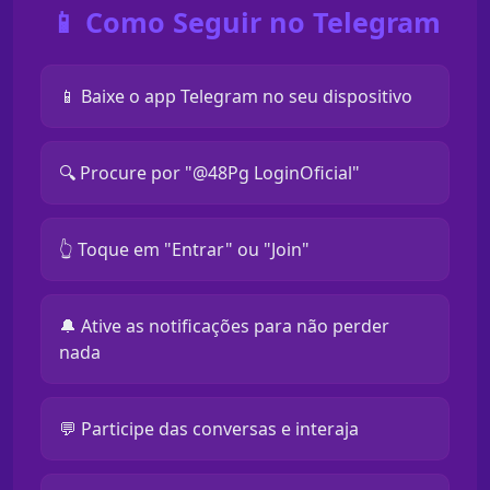
📱 Como Seguir no Telegram
📱 Baixe o app Telegram no seu dispositivo
🔍 Procure por "@48Pg LoginOficial"
👆 Toque em "Entrar" ou "Join"
🔔 Ative as notificações para não perder
nada
💬 Participe das conversas e interaja