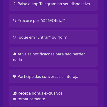
📱 Baixe o app Telegram no seu dispositivo
🔍 Procure por "@46EOficial"
👆 Toque em "Entrar" ou "Join"
🔔 Ative as notificações para não perder
nada
💬 Participe das conversas e interaja
🎁 Receba bônus exclusivos
automaticamente