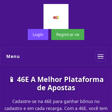
Login
Registrar-se
Menu
📱 46E A Melhor Plataforma
de Apostas
Cadastre-se na 46E para ganhar bônus no
cadastro e em cada recarga. Com a 46E, você tem