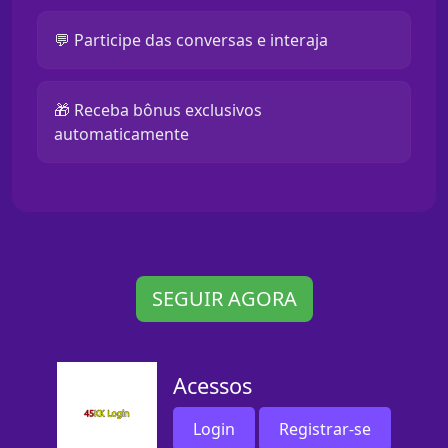
💬 Participe das conversas e interaja
🎁 Receba bônus exclusivos
automaticamente
SEGUIR AGORA
Acessos
Login
Registrar-se