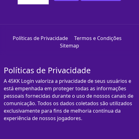
Políticas de Privacidade
Termos e Condições
Sitemap
Políticas de Privacidade
A 45KK Login valoriza a privacidade de seus usuários e
está empenhada em proteger todas as informações
pessoais fornecidas durante o uso de nossos canais de
comunicação. Todos os dados coletados são utilizados
exclusivamente para fins de melhoria contínua da
experiência de nossos jogadores.