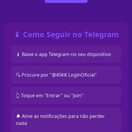
📱 Como Seguir no Telegram
📱 Baixe o app Telegram no seu dispositivo
🔍 Procure por "@45KK LoginOficial"
👆 Toque em "Entrar" ou "Join"
🔔 Ative as notificações para não perder
nada