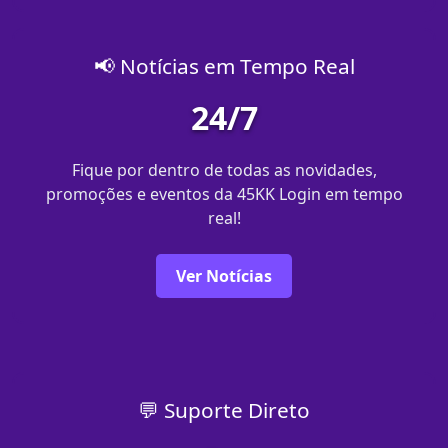
📢 Notícias em Tempo Real
24/7
Fique por dentro de todas as novidades,
promoções e eventos da 45KK Login em tempo
real!
Ver Notícias
💬 Suporte Direto