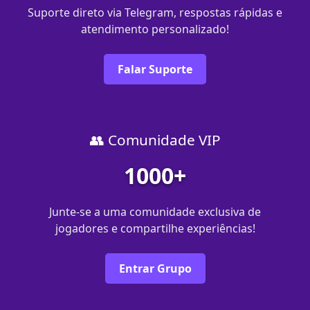
Suporte direto via Telegram, respostas rápidas e
atendimento personalizado!
Falar Suporte
👥 Comunidade VIP
1000+
Junte-se a uma comunidade exclusiva de
jogadores e compartilhe experiências!
Entrar Grupo