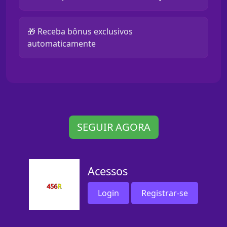
🎁 Receba bônus exclusivos
automaticamente
SEGUIR AGORA
Acessos
Login
Registrar-se