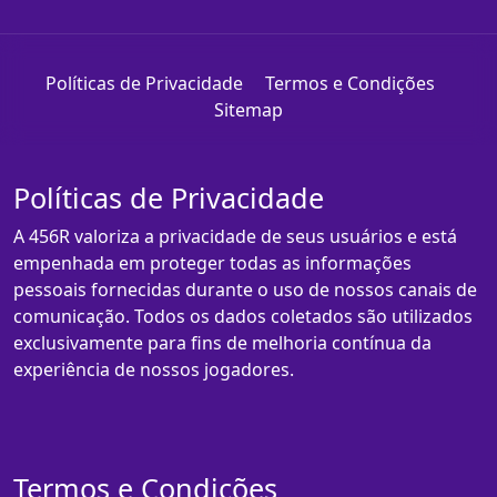
Políticas de Privacidade
Termos e Condições
Sitemap
Políticas de Privacidade
A 456R valoriza a privacidade de seus usuários e está
empenhada em proteger todas as informações
pessoais fornecidas durante o uso de nossos canais de
comunicação. Todos os dados coletados são utilizados
exclusivamente para fins de melhoria contínua da
experiência de nossos jogadores.
Termos e Condições