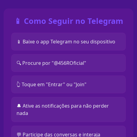
📱 Como Seguir no Telegram
📱 Baixe o app Telegram no seu dispositivo
🔍 Procure por "@456ROficial"
👆 Toque em "Entrar" ou "Join"
🔔 Ative as notificações para não perder
nada
💬 Participe das conversas e interaja