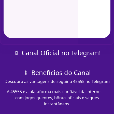
📱 Canal Oficial no Telegram!
📱 Benefícios do Canal
Descubra as vantagens de seguir a 45555 no Telegram
A 45555 é a plataforma mais confiável da internet —
com jogos quentes, bônus oficiais e saques
instantâneos.