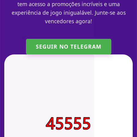
tem acesso a promoções incríveis e uma
experiência de jogo inigualável. Junte-se aos
vencedores agora!
SEGUIR NO TELEGRAM