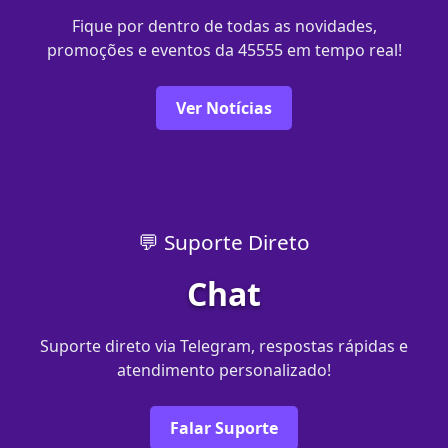
Fique por dentro de todas as novidades,
promoções e eventos da 45555 em tempo real!
Ver Notícias
💬 Suporte Direto
Chat
Suporte direto via Telegram, respostas rápidas e
atendimento personalizado!
Falar Suporte