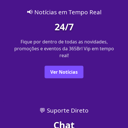
📢 Notícias em Tempo Real
24/7
Fique por dentro de todas as novidades,
promoções e eventos da 365Brl Vip em tempo
real!
Ver Notícias
💬 Suporte Direto
Chat