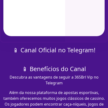
📱 Canal Oficial no Telegram!
📱 Benefícios do Canal
Descubra as vantagens de seguir a 365Brl Vip no
Telegram
Além da nossa plataforma de apostas esportivas,
também oferecemos muitos jogos clássicos de cassino.
Os jogadores podem encontrar caça-níqueis, jogos de