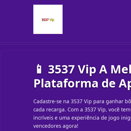
📱 3537 Vip A Me
Plataforma de A
Cadastre-se na 3537 Vip para ganhar b
cada recarga. Com a 3537 Vip, você te
incríveis e uma experiência de jogo inig
vencedores agora!