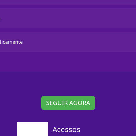
a
aticamente
SEGUIR AGORA
Acessos