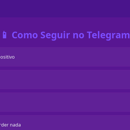
📱 Como Seguir no Telegram
ositivo
erder nada