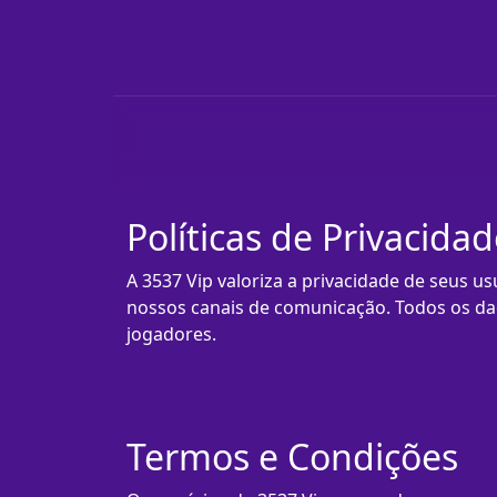
Políticas de Privacida
A 3537 Vip valoriza a privacidade de seus 
nossos canais de comunicação. Todos os dad
jogadores.
Termos e Condições