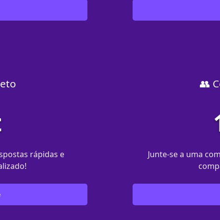
reto
👥 
t
espostas rápidas e
Junte-se a uma com
lizado!
compa
e