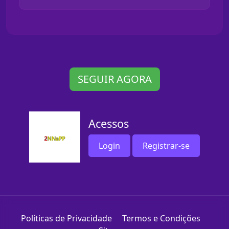
SEGUIR AGORA
Acessos
Login
Registrar-se
Políticas de Privacidade
Termos e Condições