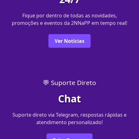
Fique por dentro de todas as novidades,
promoções e eventos da 2NNaPP em tempo real!
Ver Notícias
💬 Suporte Direto
Chat
Suporte direto via Telegram, respostas rápidas e
atendimento personalizado!