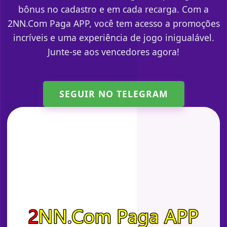
bônus no cadastro e em cada recarga. Com a
2NN.Com Paga APP, você tem acesso a promoções
incríveis e uma experiência de jogo inigualável.
Junte-se aos vencedores agora!
SEGUIR NO TELEGRAM