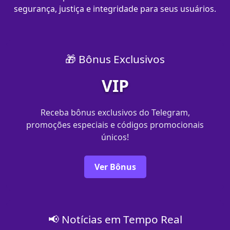
segurança, justiça e integridade para seus usuários.
🎁 Bônus Exclusivos
VIP
Receba bônus exclusivos do Telegram,
promoções especiais e códigos promocionais
únicos!
Ver Bônus
📢 Notícias em Tempo Real