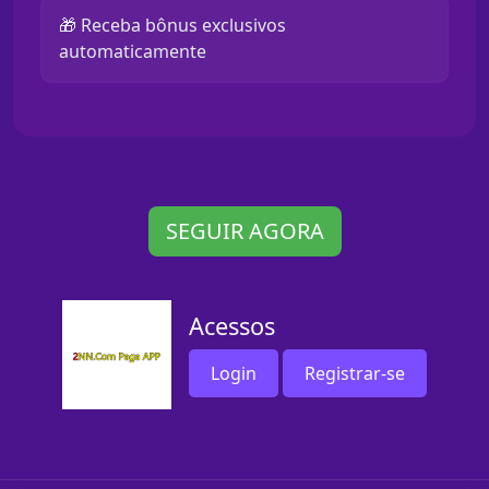
🎁 Receba bônus exclusivos
automaticamente
SEGUIR AGORA
Acessos
Login
Registrar-se