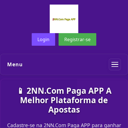
Login
Registrar-se
Menu
📱 2NN.Com Paga APP A
Melhor Plataforma de
Apostas
Cadastre-se na 2NN.Com Paga APP para ganhar