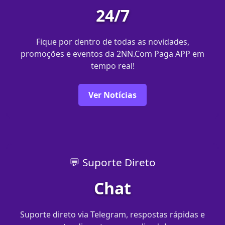
24/7
Fique por dentro de todas as novidades,
promoções e eventos da 2NN.Com Paga APP em
tempo real!
Ver Notícias
💬 Suporte Direto
Chat
Suporte direto via Telegram, respostas rápidas e