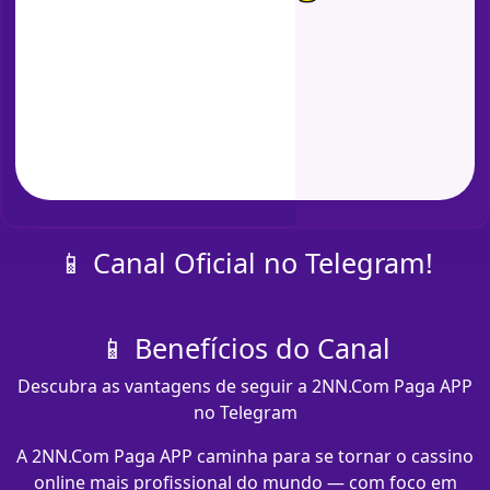
📱 Canal Oficial no Telegram!
📱 Benefícios do Canal
Descubra as vantagens de seguir a 2NN.Com Paga APP
no Telegram
A 2NN.Com Paga APP caminha para se tornar o cassino
online mais profissional do mundo — com foco em