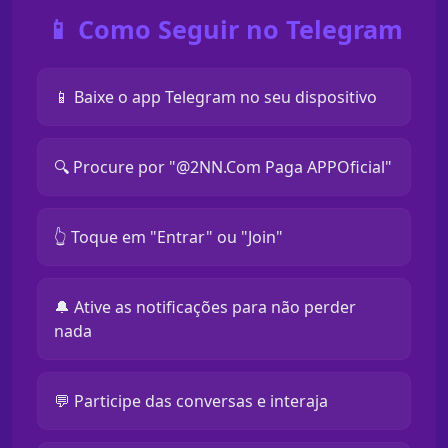
📱 Como Seguir no Telegram
📱 Baixe o app Telegram no seu dispositivo
🔍 Procure por "@2NN.Com Paga APPOficial"
👆 Toque em "Entrar" ou "Join"
🔔 Ative as notificações para não perder
nada
💬 Participe das conversas e interaja