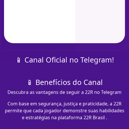
📱 Canal Oficial no Telegram!
📱 Benefícios do Canal
Descubra as vantagens de seguir a 22R no Telegram
Com base em segurança, justiça e praticidade, a 22R
permite que cada jogador demonstre suas habilidades
e estratégias na plataforma 22R Brasil .