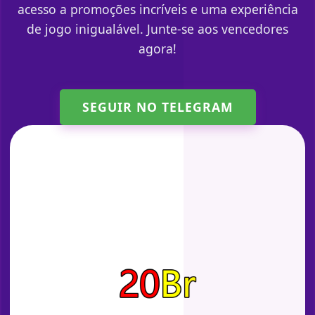
acesso a promoções incríveis e uma experiência
de jogo inigualável. Junte-se aos vencedores
agora!
SEGUIR NO TELEGRAM