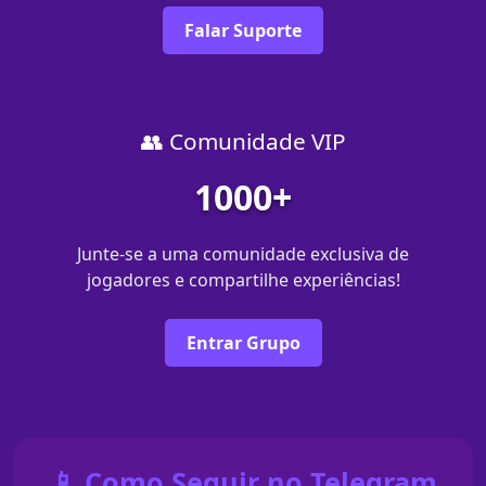
Falar Suporte
👥 Comunidade VIP
1000+
Junte-se a uma comunidade exclusiva de
jogadores e compartilhe experiências!
Entrar Grupo
📱 Como Seguir no Telegram