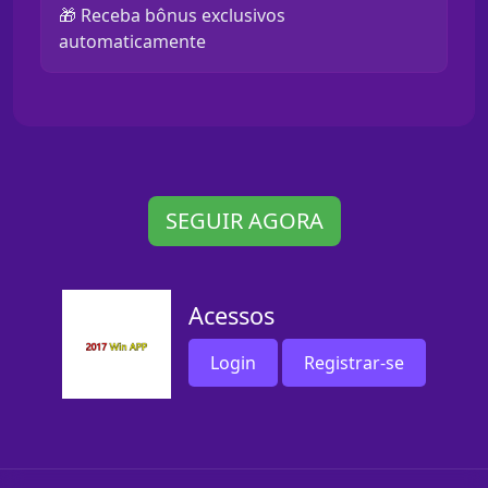
🎁 Receba bônus exclusivos
automaticamente
SEGUIR AGORA
Acessos
Login
Registrar-se