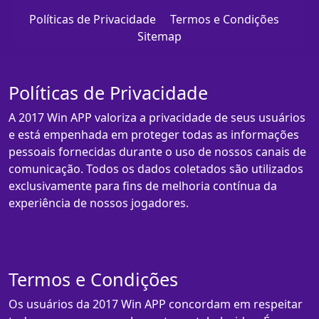
Políticas de Privacidade
Termos e Condições
Sitemap
Políticas de Privacidade
A 2017 Win APP valoriza a privacidade de seus usuários
e está empenhada em proteger todas as informações
pessoais fornecidas durante o uso de nossos canais de
comunicação. Todos os dados coletados são utilizados
exclusivamente para fins de melhoria contínua da
experiência de nossos jogadores.
Termos e Condições
Os usuários da 2017 Win APP concordam em respeitar