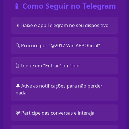
📱 Como Seguir no Telegram
📱 Baixe o app Telegram no seu dispositivo
🔍 Procure por "@2017 Win APPOficial"
👆 Toque em "Entrar" ou "Join"
🔔 Ative as notificações para não perder
nada
💬 Participe das conversas e interaja