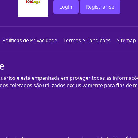
Login
Registrar-se
Políticas de Privacidade
Termos e Condições
Sitemap
de
usuários e está empenhada em proteger todas as informaçõ
os coletados são utilizados exclusivamente para fins de m