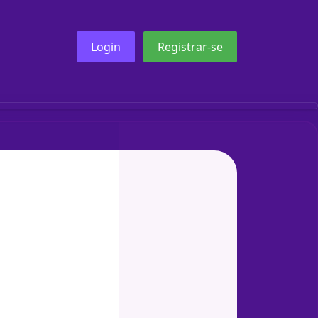
Login
Registrar-se