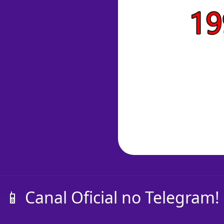
📱 Canal Oficial no Telegram!